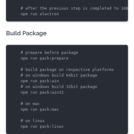
#
 after the previous step is completed to 100%,
npm run electron
Build Package
#
 prepare before package
npm run pack:prepare

#
 build package on respective platforms
#
 on windows build 64bit package
#
 on windows build 32bit package
npm run pack:win32

#
 on mac
npm run pack:mac

#
 on linux
npm run pack:linux