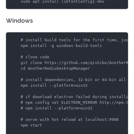
sudo apt install libfontconfig1-dev
Windows
#
 install build tools for the first time, just 
npm install -g windows-build-tools

#
 clone code
cd
 AnotherRedisDesktopManager

#
 install dependencies, 32-bit or 64-bit all us
npm install --platform=win32

#
 if download electron failed during installing
#
 npm config set ELECTRON_MIRROR http://npm.tao
#
 npm install --platform=win32
#
 serve with hot reload at localhost:9988
npm start
