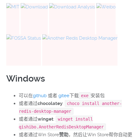
Windows
可以在
github
或者
gitee
下载
安装包
exe
或者通过
chocolatey
:
choco install another-
redis-desktop-manager
或者通过
winget
:
winget install
qishibo.AnotherRedisDesktopManager
或者通过Win Store
赞助
，然后让Win Store帮你自动更