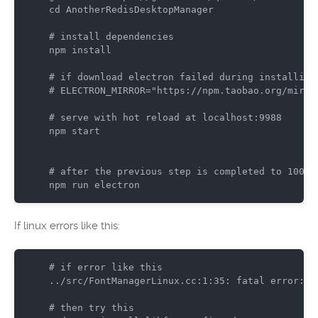
cd
 AnotherRedisDesktopManager

#
 install dependencies
npm install

#
 if download electron failed during installing
#
 ELECTRON_MIRROR="https://npm.taobao.org/mirro
#
 serve with hot reload at localhost:9988
npm start

#
 after the previous step is completed to 100%,
npm run electron
If linux errors like this:
#
 if error like this
../src/FontManagerLinux.cc:1:35: fatal error: f
#
 then try this