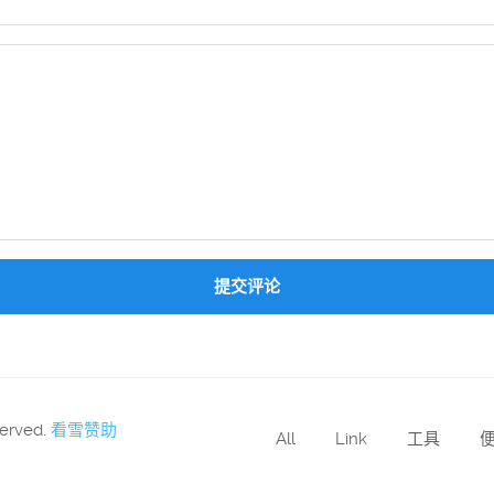
提交评论
served.
看雪赞助
All
Link
工具