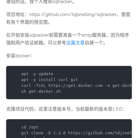
建站的话，我个人推荐sqtracker。
项目地址：https://github.com/tdjsnelling/sqtracker，里面
有各个界面的预览图。
在开始安装sqtracker前需要准备一个smtp服务器，因为程序
强制用户验证邮箱。可以参考
这篇文章
自建一个。
安装docker：
apt 
-
y update

apt 
-
y install curl git

curl 
-
fsSL https
:
//get.docker.com -o get-docker
sh 
get
-
docker
.
sh
克隆项目代码，这里注意版本号，当前最新的版本是1.3.0：
cd 
/
opt

git clone 
-
b 
1.3
.
0
 https
:
//github.com/tdjsnelli