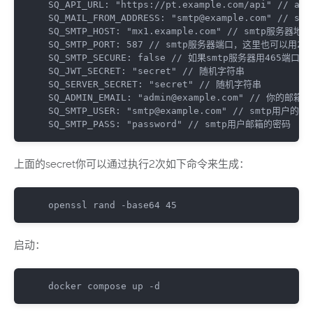
SQ_API_URL
:
"https://pt.example.com/api"
// ap
SQ_MAIL_FROM_ADDRESS
:
"smtp@example.com"
// s
SQ_SMTP_HOST
:
"mx1.example.com"
// smtp服务器地址
SQ_SMTP_PORT
:
587
// smtp服务器端口，这里也可以用25
SQ_SMTP_SECURE
:
false
// 如果smtp服务器用465端口请
SQ_JWT_SECRET
:
"secret"
// 随机字符串
SQ_SERVER_SECRET
:
"secret"
// 随机字符串
SQ_ADMIN_EMAIL
:
"admin@example.com"
// 你的邮箱
SQ_SMTP_USER
:
"smtp@example.com"
// smtp用户的
SQ_SMTP_PASS
:
"password"
// smtp用户邮箱的密码
上面的secret你可以通过执行2次如下命令来生成：
openssl rand 
-
base64 
45
启动：
docker compose up 
-
d