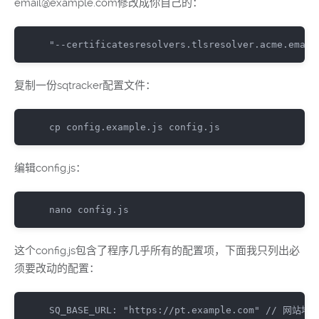
email@example.com修改成你自己的：
"--certificatesresolvers.tlsresolver.acme.email
复制一份sqtracker配置文件：
cp config
.
example
.
js config
.
js
编辑config.js：
nano config
.
js
这个config.js包含了程序几乎所有的配置项，下面我只列出必
须要改动的配置：
SQ_BASE_URL
:
"https://pt.example.com"
// 网站地