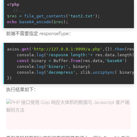
<?php
//...
$res
=
file_get_contents
(
'test2.txt'
)
;
echo
base64_encode
(
$res
)
;
前端不需要指定 responseType：
axios
.
get
(
'
http://127.0.0.1:9999/a.php'
,
{
}
)
.
then
(
res
=
console
.
log
(
'resposne length:'
+
 res
.
data
.
length
)
const
 binary 
=
 Buffer
.
from
(
res
.
data
,
'base64'
)
console
.
log
(
'binary:'
,
 binary
)
console
.
log
(
'decompress'
,
 zlib
.
unzipSync
(
 binary 
}
)
执行结果如下：