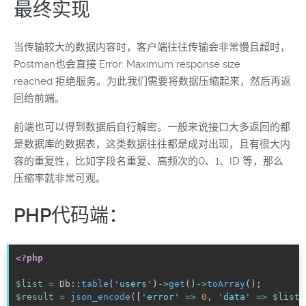
最终实现
当传输较大的数据内容时，客户端往往传输会非常慢且超时，
Postman也会直接
Error: Maximum response size
reached
拒绝服务。为此我们需要将数据压缩起来，然后再返
回给前端。
前端也可以得到数据后自行解密。一般来说接口大多返回的都
是数据库的数据表，这类数据往往都是成对出现，且有很大内
容的重复性，比如字段名重复、高频次的0、1、ID 等，那么
压缩率就非常可观。
PHP代码端：
<?php
$list
=
 Db
:
:
table
(
'users'
)
-
>
get
(
)
-
>
toArray
(
)
;
$result
=
json_encode
(
[
'error'
=
>
0
,
'data'
=
>
$list
]