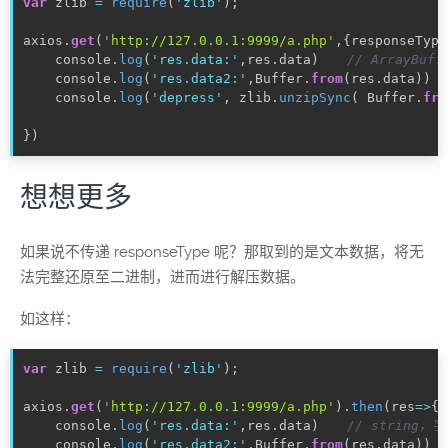
var
 zlib 
=
require
(
'zlib'
)
;
axios
.
get
(
'
http://127.0.0.1:9999/a.php'
,
{
responseType
console
.
log
(
'res.data:'
,
res
.
data
)
// ArrayBuff
console
.
log
(
'res.data2:'
,
Buffer
.
from
(
res
.
data
)
)
console
.
log
(
'depress'
,
 zlib
.
unzipSync
(
 Buffer
.
fro
}
)
想想更多
如果说不传递 responseType 呢？那取到的是文本数据，将无
法完整还原至二进制，进而进行解压数据。
如这样：
var
 zlib 
=
require
(
'zlib'
)
;
axios
.
get
(
'
http://127.0.0.1:9999/a.php'
)
.
then
(
res
=>
{
console
.
log
(
'res.data:'
,
res
.
data
)
// string，
console
.
log
(
'res.data2:'
,
Buffer
.
from
(
res
.
data
)
)