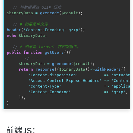
// 将数据通过 GZIP 压缩
$binaryData
=
gzencode
(
$result
)
;
// 
# 如果是单文件
header
(
'Content-Encoding: gzip'
)
;
echo
$binaryData
;
// 
# 如果是 laravel 在控制器中。
public
function
getUsers
(
)
{
// ...
$binaryData
=
gzencode
(
$result
)
;
return
response
(
(
$binaryData
)
)
-
>
withHeaders
(
[
'Content-disposition'
=
>
'attachme
'Access-Control-Expose-Headers'
=
>
'Content-
'Content-Type'
=
>
'applicat
'Content-Encoding'
=
>
'gzip'
,
]
)
;
}
前端JS：