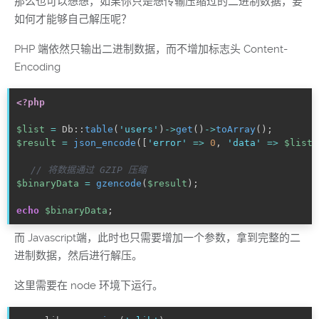
那么也可以想想，如果你只是想传输压缩过的二进制数据，要
如何才能够自己解压呢？
PHP 端依然只输出二进制数据，而不增加标志头 Content-
Encoding
<?php
$list
=
 Db
:
:
table
(
'users'
)
-
>
get
(
)
-
>
toArray
(
)
;
$result
=
json_encode
(
[
'error'
=
>
0
,
'data'
=
>
$list
]
// 将数据通过 GZIP 压缩
$binaryData
=
gzencode
(
$result
)
;
echo
$binaryData
;
而 Javascript端，此时也只需要增加一个参数，拿到完整的二
进制数据，然后进行解压。
这里需要在 node 环境下运行。