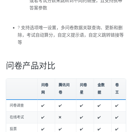
或者考试分数来跳转到不同的链接，且支持携带
答案参数
? 支持选项唯一设置，多问卷数据关联查询、更新和删
除，考试自动算分，自定义提示语，自定义跳转链接等
等
问卷产品对比
问卷
腾讯问
问卷
金数
卷
网
卷
星
据
王
问卷调查
✔️
✔️
✔️
✔️
✔️
在线考试
✔️
❌
✔️
✔️
✔️
投票
✔️
✔️
✔️
✔️
✔️