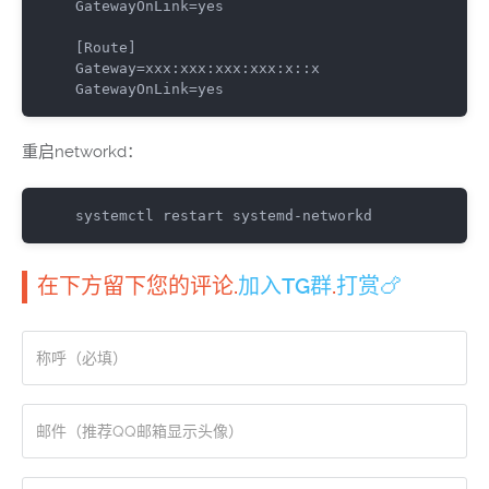
GatewayOnLink
=
yes

[
Route
]
Gateway
=
xxx
:
xxx
:
xxx
:
xxx
:
x
::
GatewayOnLink
=
yes
重启networkd：
systemctl restart systemd
-
networkd
在下方留下您的评论.
加入TG群
.
打赏🍗