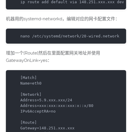
ip route add 
default
 via 
148.251
.
xxx
.
xxx dev et
机器用的systemd-networkd，编辑对应的网卡配置文件：
nano 
/
etc
/
systemd
/
network
/
20
-
wired
.
network
增加一个[Route]然后在里面配置网关地址并使用
GatewayOnLink=yes：
[
Match
]
Name
=
eth0

[
Network
]
Address
=
5.9
.
xxx
.
xxx
/
24
Address
=
xxx
:
xxx
:
xxx
:
xxx
:
x
::
x
/
80
IPv6AcceptRA
=
no
[
Route
]
Gateway
=
148.251
.
xxx
.