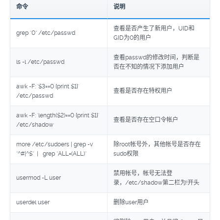
命令
说明
查看是否产生了新用户，UID和
grep "0" /etc/passwd
GID为0的用户
查看passwd的修改时间，判断是
ls -l /etc/passwd
否在不知的情况下添加用户
awk -F: '$3==0 {print $1}'
查看是否存在特权用户
/etc/passwd
awk -F: 'length($2)==0 {print $1}'
查看是否存在空口令帐户
/etc/shadow
more /etc/sudoers | grep -v
除root帐号外，其他帐号是否存在
"^#|^$" | grep "ALL=(ALL)"
sudo权限
禁用帐号，帐号无法登
usermod -L user
录，/etc/shadow第二栏为!开头
userdel user
删除user用户