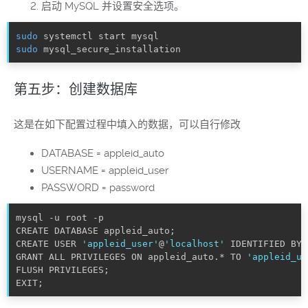
启动 MySQL 并设置安全选项。
sudo
sudo
 mysql_secure_installation
第五步：创建数据库
这是在如下配置过程中填入的数据，可以自行修改
DATABASE = appleid_auto
USERNAME = appleid_user
PASSWORD = password
mysql -u root -p

CREATE DATABASE appleid_auto
;
CREATE USER 
'appleid_user'
@
'localhost'
 IDENTIFIED BY 
GRANT ALL PRIVILEGES ON appleid_auto.* TO 
'appleid_us
FLUSH PRIVILEGES
;
EXIT
;