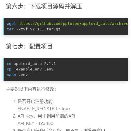
第六步：下载项目源码并解压
wget
https://github.com/pplulee/appleid_auto/archive/
tar
 -xzvf v2.1.1.tar.gz
第七步：配置项目
cd
cp
nano
 .env
主要对以下内容进行修改：
是否开启注册功能
ENABLE_REGISTER = true
API Key，用于调用前端的API
API_KEY = 123456
是否启用任务后台运行，即不显示浏览器窗口