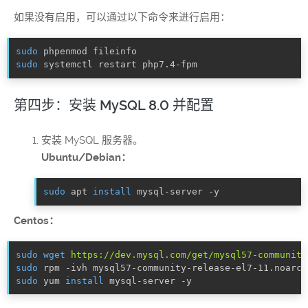
如果没有启用，可以通过以下命令来进行启用：
sudo
sudo
 systemctl restart php7.4-fpm
第四步：安装 MySQL 8.0 并配置
安装 MySQL 服务器。
Ubuntu/Debian：
sudo
 apt 
install
 mysql-server -y
Centos：
sudo
wget
https://dev.mysql.com/get/mysql57-community
sudo
sudo
 yum 
install
 mysql-server -y