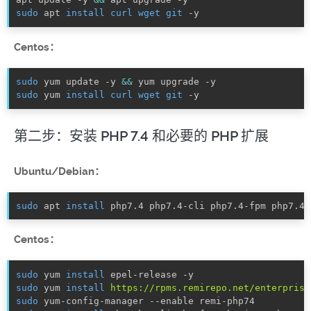
sudo
 apt 
install
curl
wget
git
 -y    
Centos：
sudo
 yum update -y 
&&
sudo
 yum 
install
curl
wget
git
 -y
第二步：安装 PHP 7.4 和必要的 PHP 扩展
Ubuntu/Debian：
sudo
 apt 
install
 php7.4 php7.4-cli php7.4-fpm php7.4-
Centos：
sudo
 yum 
install
sudo
 yum 
install
https://rpms.remirepo.net/enterprise
sudo