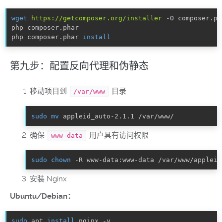
wget
https://getcomposer.org/installer
 -O composer.pha
php composer.phar

php composer.phar 
install
第九步：配置反向代理和伪静态
移动项目到
目录
/var/www
sudo
mv
 appleid_auto-2.1.1 /var/www/
确保
用户具有访问权限
www-data
sudo
chown
 -R www-data:www-data /var/www/appleid
安装 Nginx
Ubuntu/Debian：
sudo
 apt 
install
 nginx -y