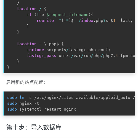
}
location
/
{
if
(
!
-
e 
$request_filename
)
{
rewrite
^
(
.
*
)
$  
/
index
.
php
?
s
=
$
1
  last
;
}
}
location
~
 \
.
php$ 
{
include
 snippets
/
fastcgi
-
php
.
conf
;
fastcgi_pass
 unix
:
/
var
/
run
/
php
/
php7
.
4
-
fpm
.
soc
}
}
启用新的站点配置：
sudo
ln
sudo
sudo
 systemctl restart nginx
第十步：导入数据库