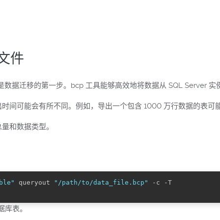
。
地文件
地文件是数据迁移的第一步。bcp 工具能够高效地将数据从 SQL Serve
时间可能会有所不同。例如，导出一个包含 1000 万行数据的表
总量和数据类型。
ble"
 queryout 
"/path/to/data_file.bcp"
 -c -T

据库表。