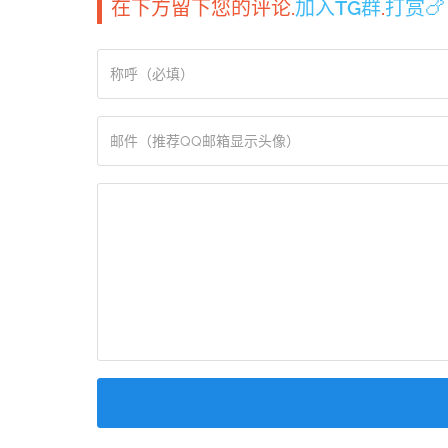
在下方留下您的评论.
加入TG群
.
打赏🍗