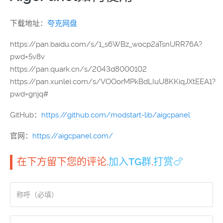
下载地址：
夸克网盘
https://pan.baidu.com/s/1_s6WBz_wocp2aTsnURR76A?
pwd=5v8v
https://pan.quark.cn/s/2043d8000102
https://pan.xunlei.com/s/VOOorMPkBdLIuU8KKiqJXtEEA1?
pwd=gnjq#
GitHub：
https://github.com/modstart-lib/aigcpanel
官网：
https://aigcpanel.com/
在下方留下您的评论.
加入TG群
.
打赏🍗