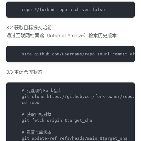
repo:*/forked-repo archived:false
3.2 获取目标提交哈希
通过互联网档案馆（Internet Archive）检索历史版本：
site:github.com/username/repo inurl:commit afte
3.3 重建仓库状态
# 克隆现存Fork仓库
git
cd
 repo

# 获取目标对象
git
 fetch origin 
$target_sha
# 重置仓库状态
git
 update-ref refs/heads/main 
$target_sha