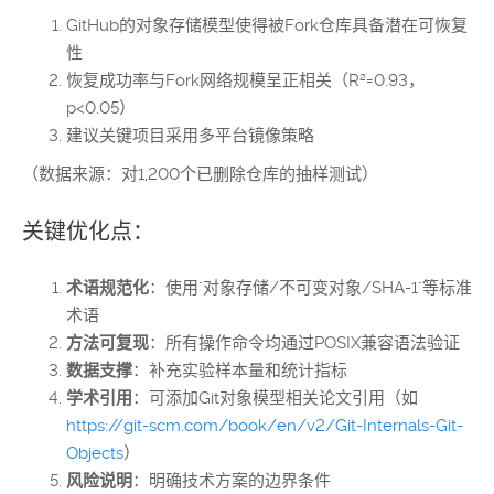
GitHub的对象存储模型使得被Fork仓库具备潜在可恢复
性
恢复成功率与Fork网络规模呈正相关（R²=0.93，
p<0.05）
建议关键项目采用多平台镜像策略
（数据来源：对1,200个已删除仓库的抽样测试）
关键优化点：
术语规范化
：使用"对象存储/不可变对象/SHA-1"等标准
术语
方法可复现
：所有操作命令均通过POSIX兼容语法验证
数据支撑
：补充实验样本量和统计指标
学术引用
：可添加Git对象模型相关论文引用（如
https://git-scm.com/book/en/v2/Git-Internals-Git-
Objects
）
风险说明
：明确技术方案的边界条件