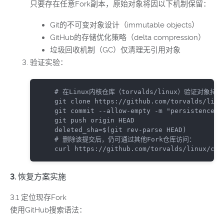
只要存在任意Fork副本，原始对象将因以下机制保留：
Git的不可变对象设计（immutable objects）
GitHub的存储优化策略（delta compression）
垃圾回收机制（GC）仅清理无引用对象
验证实验：
# 在Linux内核仓库（torvalds/linux）验证对象持
git
git
 commit --allow-empty -m 
"persistence t
git
deleted_sha
=
$(
git
 rev-parse HEAD
)
# 删除该提交后，仍可通过其他Fork仓库访问：
curl
 https://github.com/torvalds/linux/com
3. 恢复方案实施
3.1 定位现存Fork
使用GitHub搜索语法：