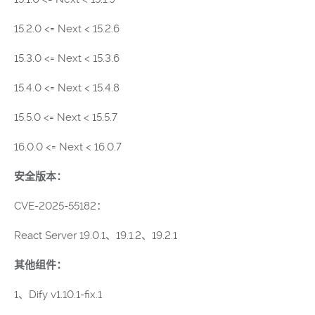
15.2.0 <= Next < 15.2.6
15.3.0 <= Next < 15.3.6
15.4.0 <= Next < 15.4.8
15.5.0 <= Next < 15.5.7
16.0.0 <= Next < 16.0.7
安全版本：
CVE-2025-55182：
React Server 19.0.1、19.1.2、19.2.1
其他组件：
1、Dify v1.10.1-fix.1