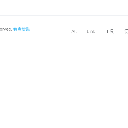
served.
看雪赞助
All
Link
工具