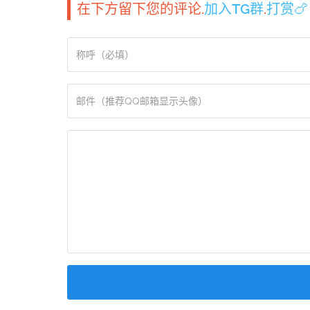
在下方留下您的评论.
加入TG群
.
打赏🍗