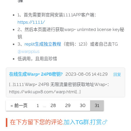
骤
1、首先需要到官网安装1.1.1.1APP客户端：
https://1.1.1.1/
2、然后本页面进行获取warp+ unlimited license key秘
钥.
3、
replit生成独立教程
（密码：123）或者自己去TG
@warpplus
低调用，且用且珍惜
在线生成Warp+ 24PB密钥?
2023-08-05 14:41:29
回复
[...]1.1.1.1 Warp+ 24PB 无限流量密钥获取地址Wrap+：
https://wiki.upx8.com/warp.html[...]
« 前一页
1
...
28
29
30
31
在下方留下您的评论.
加入TG群
.
打赏🍗