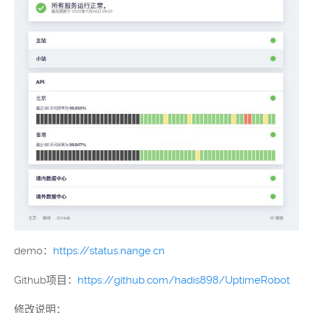
demo：
https://status.nange.cn
Github项目：
https://github.com/hadis898/UptimeRobot
修改说明：