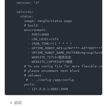
version: "3"

services:

  status:

    image: nangle/status-page

    # build: .

    environment: 

      - PORT=3000

      - LOG_LEVEL=info

      - CRON_TIME=*/1 * * * *

      - UPTIME_ROBOT_API=ur94****-4d**687*****a1
      - UPTIME_ROBOT_NAME_PATTERN=%group|%index|
      - WEBSITE_TITLE=服务状态

      - WEBSITE_COPYRIGHT=楠格

    # To use config file for more flexible confi
    # please uncomment next block

    # volumes: 

     #  - ./config:/app/config

    ports: 

      - 127.0.0.1:8082:3000
启动